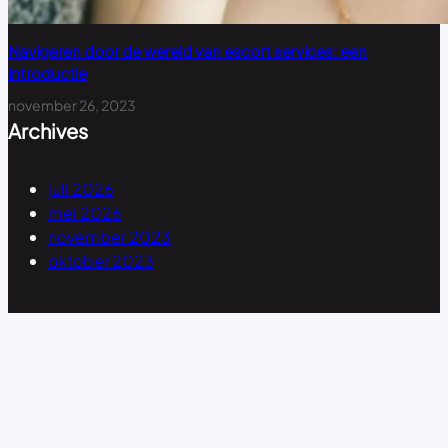
Navigeren door de wereld van escort services: een
introductie
november 26, 2023
Archives
juli 2026
mei 2026
november 2023
oktober 2023