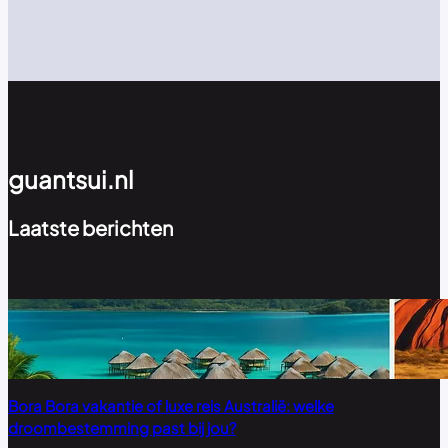
guantsui.nl
Laatste berichten
Bora Bora vakantie of luxe reis Australië: welke
droombestemming past bij jou?