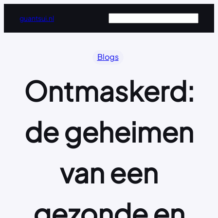
Ga
Zoeken
guantsui.nl
naar
de
inhoud
Blogs
Ontmaskerd:
de geheimen
van een
gezonde en