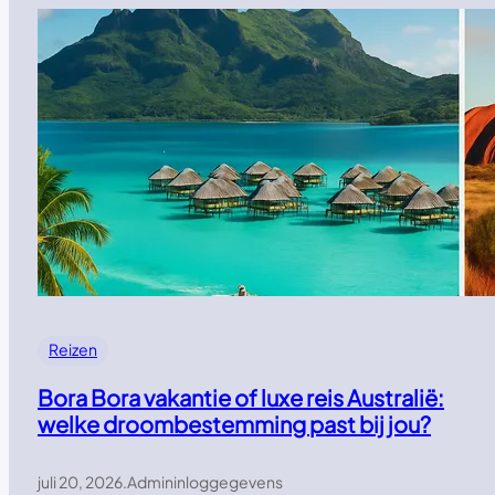
Reizen
Bora Bora vakantie of luxe reis Australië:
welke droombestemming past bij jou?
juli 20, 2026
.
Admininloggegevens