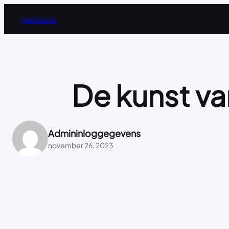
Ga
guantsui.nl
naar
de
inhoud
De kunst va
Admininloggegevens
november 26, 2023