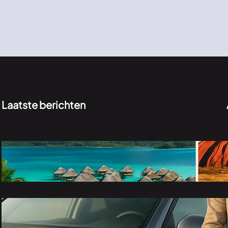
Laatste berichten
Bora Bora vakantie of luxe reis Australië:
welke droombestemming past bij jou?
juli 20, 2026
Flexibel onderweg: een auto huren voor 3
of 6 maanden bij Drive4joy