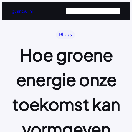
Ga
Zoeken
guantsui.nl
naar
de
inhoud
Blogs
Hoe groene
energie onze
toekomst kan
vormgeven