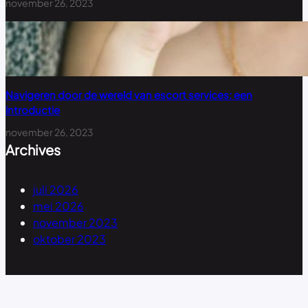
november 26, 2023
Navigeren door de wereld van escort services: een
introductie
november 26, 2023
Archives
juli 2026
mei 2026
november 2023
oktober 2023