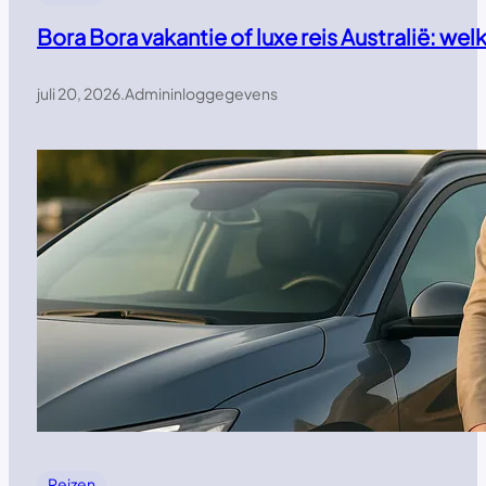
Bora Bora vakantie of luxe reis Australië: w
juli 20, 2026
.
Admininloggegevens
Reizen