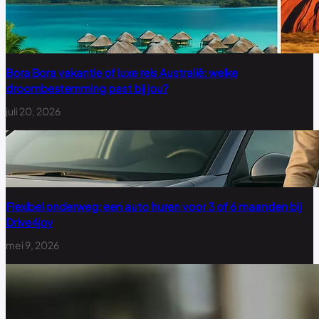
Bora Bora vakantie of luxe reis Australië: welke
droombestemming past bij jou?
juli 20, 2026
Flexibel onderweg: een auto huren voor 3 of 6 maanden bij
Drive4joy
mei 9, 2026