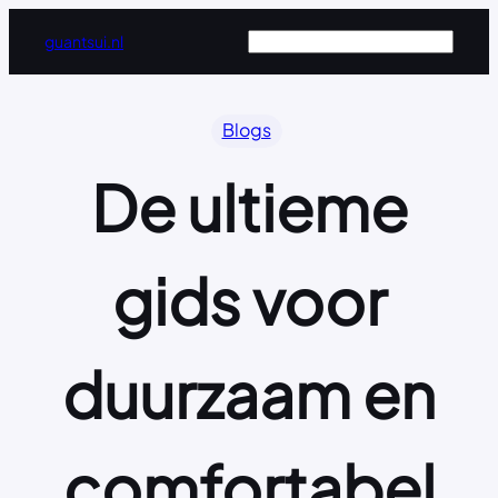
Ga
Zoeken
guantsui.nl
naar
de
inhoud
Blogs
De ultieme
gids voor
duurzaam en
comfortabel