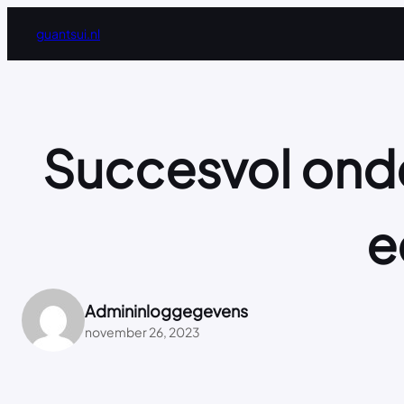
Ga
guantsui.nl
naar
de
inhoud
Succesvol ond
e
Admininloggegevens
november 26, 2023