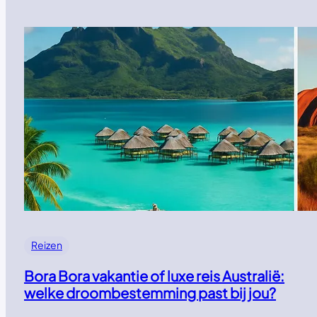
Reizen
Bora Bora vakantie of luxe reis Australië:
welke droombestemming past bij jou?