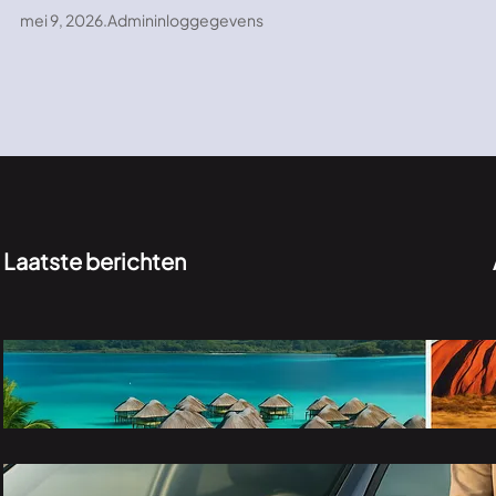
mei 9, 2026
.
Admininloggegevens
Laatste berichten
Bora Bora vakantie of luxe reis Australië:
welke droombestemming past bij jou?
juli 20, 2026
Flexibel onderweg: een auto huren voor 3