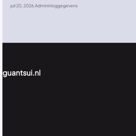
juli 20, 2026
.
Admininloggegevens
guantsui.nl