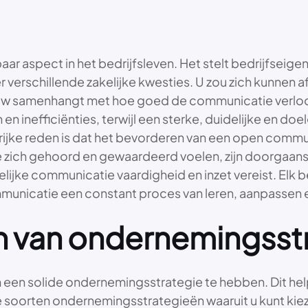
ar aspect in het bedrijfsleven. Het stelt bedrijfsei
 verschillende zakelijke kwesties. U zou zich kunnen a
 nauw samenhangt met hoe goed de communicatie verl
n inefficiënties, terwijl een sterke, duidelijke en do
ijke reden is dat het bevorderen van een open communi
e zich gehoord en gewaardeerd voelen, zijn doorgaans
lijke communicatie vaardigheid en inzet vereist. Elk bed
municatie een constant proces van leren, aanpassen e
n van ondernemingsst
 om een solide ondernemingsstrategie te hebben. Dit hel
nde soorten ondernemingsstrategieën waaruit u kunt kie