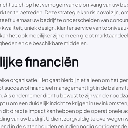
e richt u zich op het verhogen van de omvang van uw bed
kten te betreden. Deze strategie kan risicovol zijn, 
e streeft u ernaar uw bedrijf te onderscheiden van con
ge kwaliteit, uniek design, klantenservice van topniv
kan het ook moeilijker zijn om een groot marktaandeel 
igheden en de beschikbare middelen.
ijke financiën
elke organisatie. Het gaat hierbij niet alleen om het 
 tot succesvol financieel management ligt in de balan
sen. Als ondernemer dient u bewust te zijn van de nood
 om een duidelijk inzicht te krijgen in uw inkomsten, 
dit directe impact kan hebben op de operationele acti
reiding van uw bedrijf. U dient zorgvuldig te overwegen
ttend in de gaten houden en indien nodig corrigerend