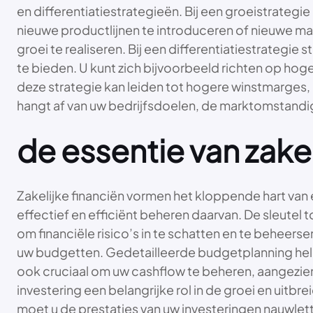
en differentiatiestrategieën. Bij een groeistrategi
nieuwe productlijnen te introduceren of nieuwe mar
groei te realiseren. Bij een differentiatiestrategi
te bieden. U kunt zich bijvoorbeeld richten op ho
deze strategie kan leiden tot hogere winstmarges, 
hangt af van uw bedrijfsdoelen, de marktomstand
de essentie van zakel
Zakelijke financiën vormen het kloppende hart van 
effectief en efficiënt beheren daarvan. De sleutel
om financiële risico’s in te schatten en te beheer
uw budgetten. Gedetailleerde budgetplanning helpt u
ook cruciaal om uw cashflow te beheren, aangezien 
investering een belangrijke rol in de groei en uitb
moet u de prestaties van uw investeringen nauwle