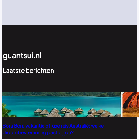
guantsui.nl
Laatste berichten
Bora Bora vakantie of luxe reis Australië: welke
droombestemming past bij jou?