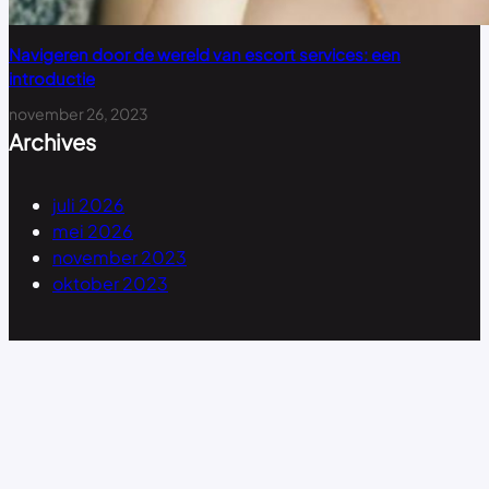
Navigeren door de wereld van escort services: een
introductie
november 26, 2023
Archives
juli 2026
mei 2026
november 2023
oktober 2023