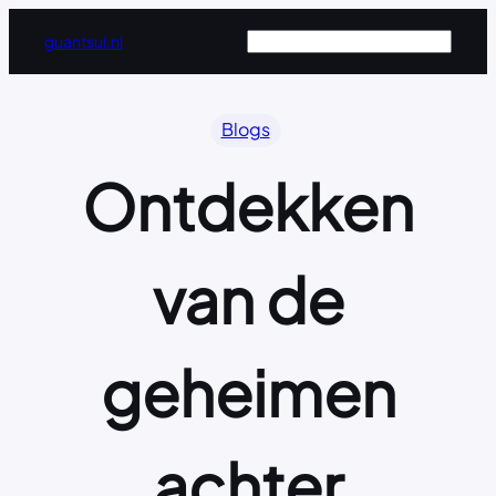
Ga
Zoeken
guantsui.nl
naar
de
inhoud
Blogs
Ontdekken
van de
geheimen
achter