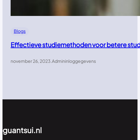
Blogs
Effectieve studiemethoden voor betere stud
november 26, 2023
.
Admininloggegevens
guantsui.nl