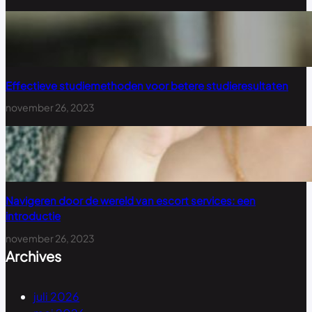
Effectieve studiemethoden voor betere studieresultaten
november 26, 2023
Navigeren door de wereld van escort services: een
introductie
november 26, 2023
Archives
juli 2026