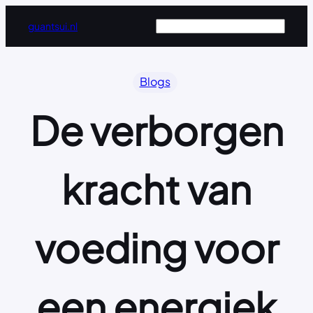
Ga
Zoeken
guantsui.nl
naar
de
inhoud
Blogs
De verborgen
kracht van
voeding voor
een energiek