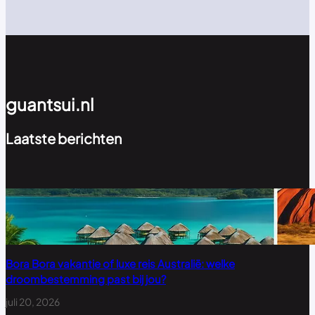
guantsui.nl
Laatste berichten
Bora Bora vakantie of luxe reis Australië: welke
droombestemming past bij jou?
juli 20, 2026