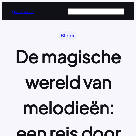
Ga
Zoeken
guantsui.nl
naar
de
inhoud
Blogs
De magische
wereld van
melodieën:
een reis door