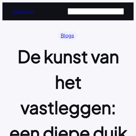
Ga
Zoeken
guantsui.nl
naar
de
inhoud
Blogs
De kunst van
het
vastleggen:
een diepe duik