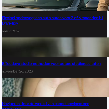
Flexibel onderweg: een auto huren voor 3 of 6 maanden bij
Drive4joy
mei 9, 2026
Effectieve studiemethoden voor betere studieresultaten
november 26, 2023
Navigeren door de wereld van escort services: een
introductie