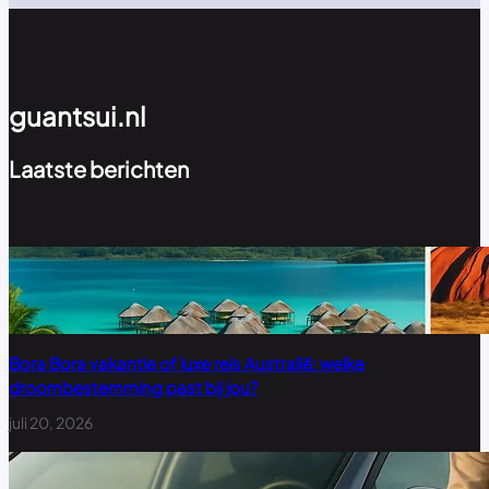
guantsui.nl
Laatste berichten
Bora Bora vakantie of luxe reis Australië: welke
droombestemming past bij jou?
juli 20, 2026